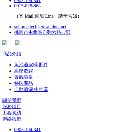
0903-194-341
0915-828-868
（寄 Mail 或加 Line，請予告知）
sohome.tech@msa.hinet.net
桃園市中壢區自強六路37號
商品介紹
魚池過濾桶 配件
高壓造霧
景觀噴泉
特殊產品
自動噴灌 中控器
關於我們
服務項目
工程實績
聯絡我們
0903-194-341