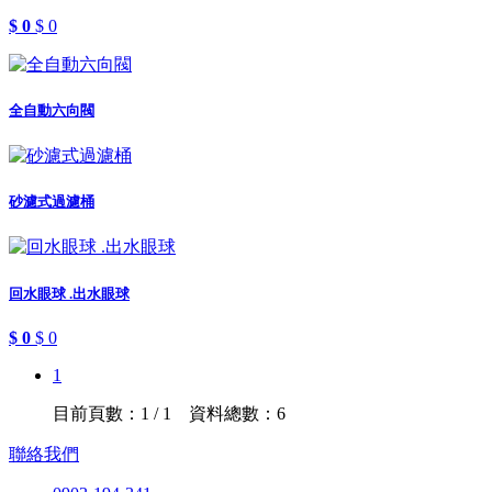
$ 0
$ 0
全自動六向閥
砂濾式過濾桶
回水眼球 .出水眼球
$ 0
$ 0
1
目前頁數：1 / 1 資料總數：6
聯絡我們