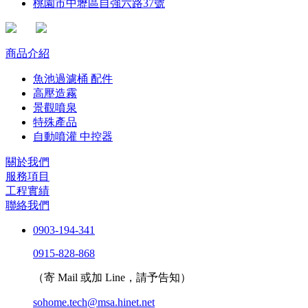
桃園市中壢區自強六路37號
商品介紹
魚池過濾桶 配件
高壓造霧
景觀噴泉
特殊產品
自動噴灌 中控器
關於我們
服務項目
工程實績
聯絡我們
0903-194-341
0915-828-868
（寄 Mail 或加 Line，請予告知）
sohome.tech@msa.hinet.net